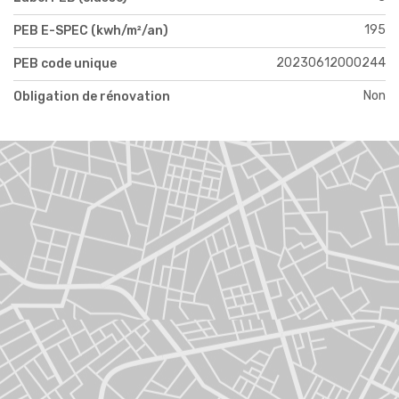
195
PEB E-SPEC (kwh/m²/an)
20230612000244
PEB code unique
Non
Obligation de rénovation